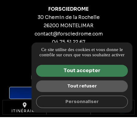
FORSCIEDROME
30 Chemin de la Rochelle
26200 MONTELIMAR
contact@forsciedrome.com
04 75 51 22 67
Ce site utilise des cookies et vous donne le
ITINÉRAIRE
contrôle sur ceux que vous souhaitez activer
Guide local
Tout accepter
Informations complémentaires
Mentions légales
Tout refuser
DEMANDE DE DEVIS
Politique de confidentialité
Personnaliser
Gestion des cookies
place
call
ITINÉRAIRE
TÉL.
4.8/5