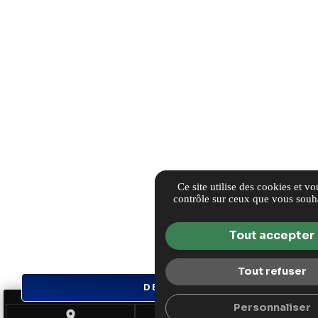
Ce site utilise des cookies et v
contrôle sur ceux que vous souha
Tout accepter
Tout refuser
DEMANDE DE DEVIS
Personnaliser
place
call