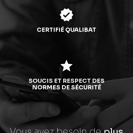
verified
CERTIFIÉ QUALIBAT
star
SOUCIS ET RESPECT DES
NORMES DE SÉCURITÉ
Vous avez besoin
de
plus