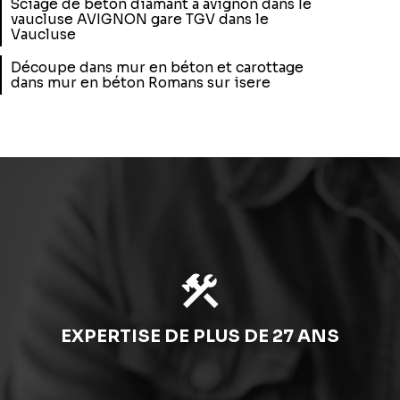
Sciage de béton diamant à avignon dans le
vaucluse AVIGNON gare TGV dans le
Vaucluse
Découpe dans mur en béton et carottage
dans mur en béton Romans sur isere
construction
EXPERTISE DE PLUS DE 27 ANS