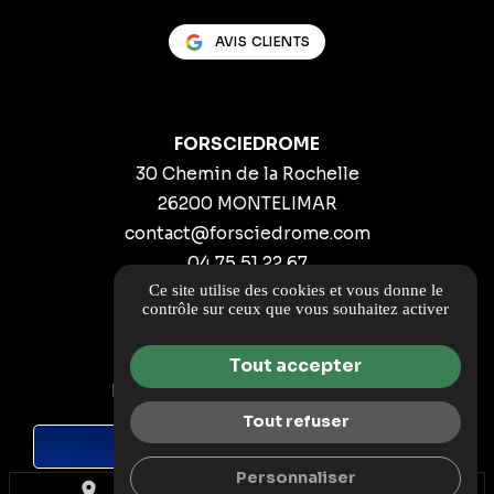
AVIS CLIENTS
FORSCIEDROME
30 Chemin de la Rochelle
26200 MONTELIMAR
contact@forsciedrome.com
04 75 51 22 67
Ce site utilise des cookies et vous donne le
ITINÉRAIRE
contrôle sur ceux que vous souhaitez activer
Guide local
Tout accepter
Informations complémentaires
Mentions légales
Tout refuser
DEMANDE DE DEVIS
Politique de confidentialité
Personnaliser
Gestion des cookies
place
call