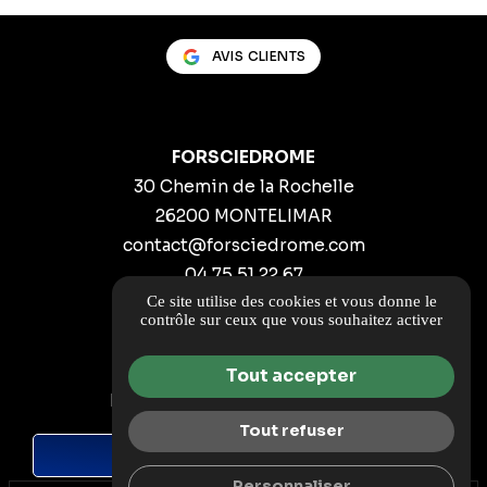
AVIS CLIENTS
FORSCIEDROME
30 Chemin de la Rochelle
26200 MONTELIMAR
contact@forsciedrome.com
04 75 51 22 67
Ce site utilise des cookies et vous donne le
ITINÉRAIRE
contrôle sur ceux que vous souhaitez activer
Guide local
Tout accepter
Informations complémentaires
Mentions légales
Tout refuser
DEMANDE DE DEVIS
Politique de confidentialité
Personnaliser