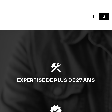
1
2
construction
EXPERTISE DE PLUS DE 27 ANS
verified